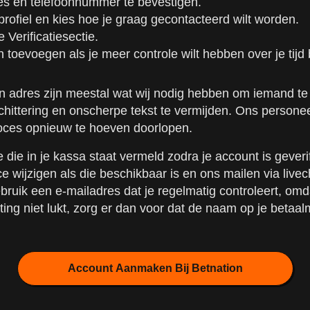
es en telefoonnummer te bevestigen.
profiel en kies hoe je graag gecontacteerd wilt worden.
 Verificatiesectie.
 toevoegen als je meer controle wilt hebben over je tijd 
 adres zijn meestal wat wij nodig hebben om iemand te ve
hittering en onscherpe tekst te vermijden. Ons personeel 
proces opnieuw te hoeven doorlopen.
ie in je kassa staat vermeld zodra je account is geverifi
e wijzigen als die beschikbaar is en ons mailen via livec
ruik een e-mailadres dat je regelmatig controleert, om
orting niet lukt, zorg er dan voor dat de naam op je be
Account Aanmaken Bij Betnation