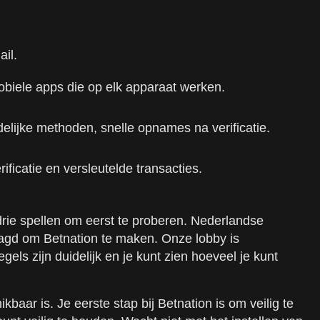
il.
biele apps die op elk apparaat werken.
delijke methoden, snelle opnames na verificatie.
rificatie en versleutelde transacties.
s drie spellen om eerst te proberen. Nederlandse
aagd om Betnation te maken. Onze lobby is
gels zijn duidelijk en je kunt zien hoeveel je kunt
aar is. Je eerste stap bij Betnation is om veilig te