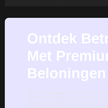
Ontdek Betn
Met Premiu
Beloningen
Dit is de snelste manier voor ons om het spel on
de ID-verificatie is voltooid, zijn uitbetaling
inloggen op je telefoon zonder extra apps, valu
Netherlands gebruiken, dat gelokaliseerde banks