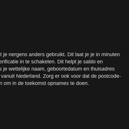
je nergens anders gebruikt. Dit laat je je in minuten
ficatie in te schakelen. Dit helpt je saldo en
 je wettelijke naam, geboortedatum en thuisadres
rt vanuit Nederland. Zorg er ook voor dat de postcode-
aken om in de toekomst opnames te doen.