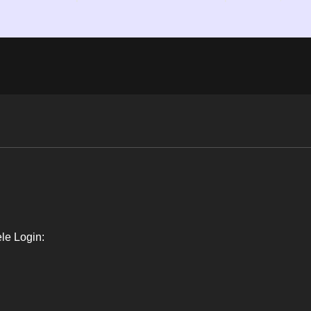
le Login: