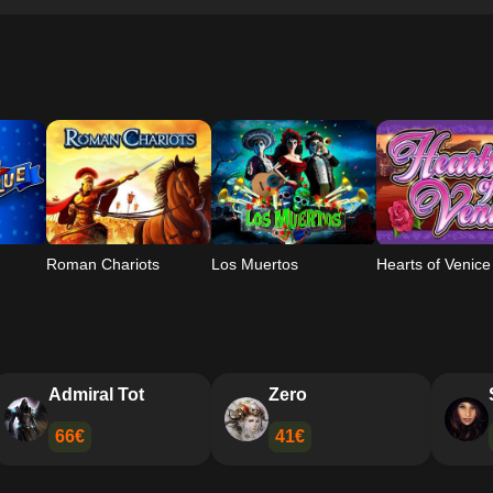
ren, En Hoe Controleer Ik Ze Snel?
 Gewoon Deze Stappen.
Roman Chariots
Los Muertos
Hearts of Venice
rbescherming
Admiral Tot
Zero
ge Betalingen:
66€
41€